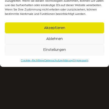
noch vollkommen in Ordnung, nur die
zuzugreifen. Wenn Sie diesen Technologien zustimmen, können wir Daten
wie das Surfverhalten oder eindeutige IDs auf dieser Website verarbeiten.
Badewanne nutzen Sie nicht mehr und
Wenn Sie Ihre Zustimmung nicht erteilen oder zurückziehen, können
bestimmte Merkmale und Funktionen beeinträchtigt werden.
wünschen sich statt dessen eine
grosszügigere Dusche mit flachem
Akzeptieren
Einstieg?
Ablehnen
Einstellungen
Cookie-Richtlinie
Datenschutzerklärung
Impressum